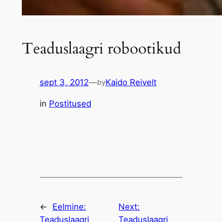
Teaduslaagri robootikud
sept 3, 2012
—
Kaido Reivelt
by
in
Postitused
←
Eelmine:
Next:
Teaduslaagri
Teaduslaagri