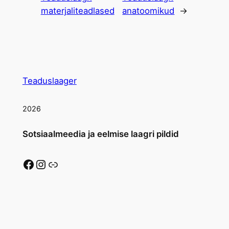
materjaliteadlased
anatoomikud
→
Teaduslaager
2026
Sotsiaalmeedia ja eelmise laagri pildid
Facebook
Instagram
Link