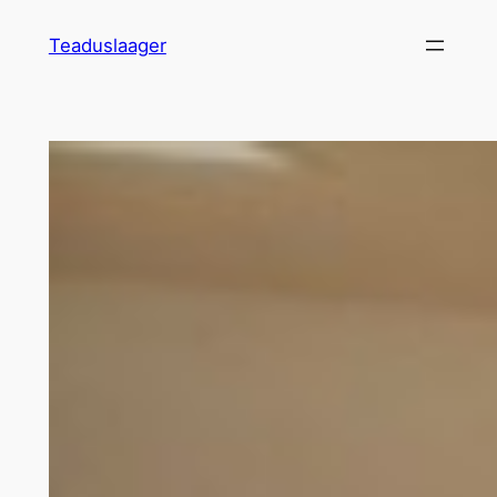
Liigu
Teaduslaager
sisu
juurde