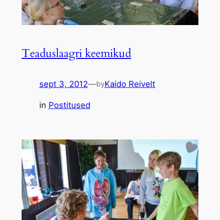
Teaduslaagri keemikud
sept 3, 2012
—
Kaido Reivelt
by
in
Postitused