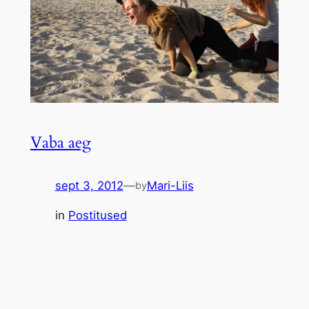
Vaba aeg
sept 3, 2012
—
Mari-Liis
by
in
Postitused