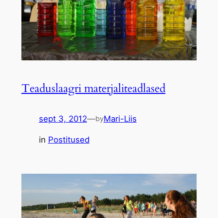
Teaduslaagri materjaliteadlased
sept 3, 2012
—
Mari-Liis
by
in
Postitused