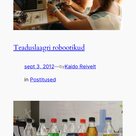
Teaduslaagri robootikud
sept 3, 2012
—
Kaido Reivelt
by
in
Postitused