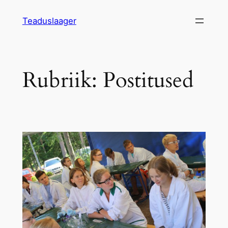
Liigu
Teaduslaager
sisu
juurde
Rubriik:
Postitused