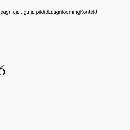
aagri ajalugu ja pildid
Laagrilooming
Kontakt
6