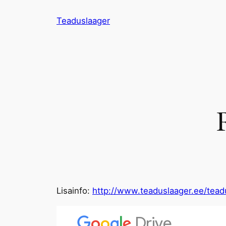
Liigu
Teaduslaager
sisu
juurde
Lisainfo:
http://www.teaduslaager.ee/tead