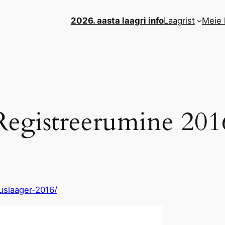
2026. aasta laagri info
Laagrist
Meie l
Registreerumine 201
uslaager-2016/