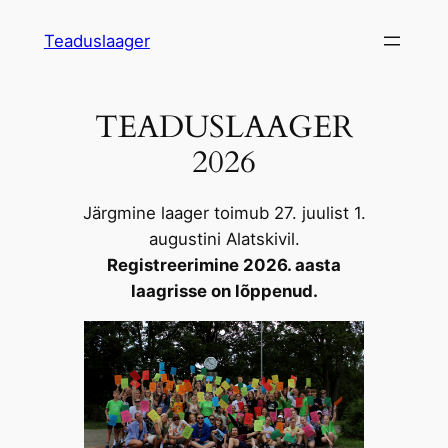
Liigu
Teaduslaager
sisu
juurde
TEADUSLAAGER
2026
Järgmine laager toimub 27. juulist 1.
augustini Alatskivil.
Registreerimine 2026. aasta
laagrisse on lõppenud.